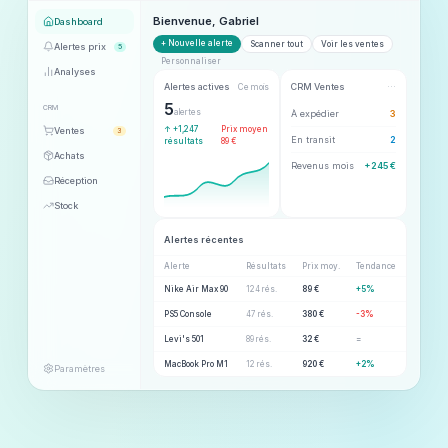
Bienvenue, Gabriel
Dashboard
+ Nouvelle alerte
Scanner tout
Voir les ventes
Alertes prix
5
Personnaliser
Analyses
Alertes actives
CRM Ventes
⋯
Ce mois
5
CRM
alertes
À expédier
3
↑ +1,247
Prix moyen
Ventes
3
En transit
2
résultats
89 €
Achats
Revenus mois
+245 €
Réception
Stock
Alertes récentes
Alerte
Résultats
Prix moy.
Tendance
Nike Air Max 90
124 rés.
89 €
+5%
PS5 Console
47 rés.
380 €
-3%
Levi's 501
89 rés.
32 €
=
MacBook Pro M1
12 rés.
920 €
+2%
Paramètres